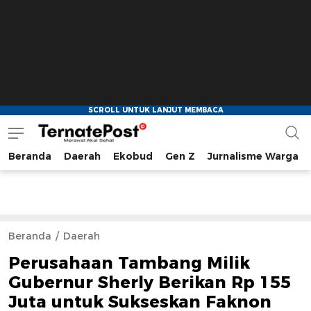
Beranda
Daerah
Ekobud
Gen Z
Jurnalisme Warga
TernatePost.id
merawat akal sehat
Beranda
Daerah
Perusahaan Tambang Milik
Gubernur Sherly Berikan Rp 155
Juta untuk Sukseskan Faknon