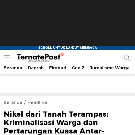
Beranda
Daerah
Ekobud
Gen Z
Jurnalisme Warga
TernatePost.id
merawat akal sehat
Beranda
Headline
Nikel dari Tanah Terampas:
Kriminalisasi Warga dan
Pertarungan Kuasa Antar-