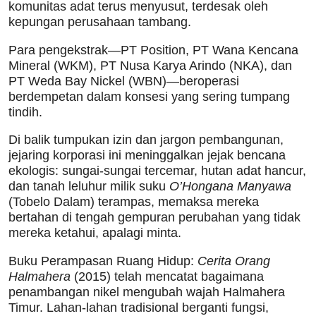
komunitas adat terus menyusut, terdesak oleh
kepungan perusahaan tambang.
Para pengekstrak—PT Position, PT Wana Kencana
Mineral (WKM), PT Nusa Karya Arindo (NKA), dan
PT Weda Bay Nickel (WBN)—beroperasi
berdempetan dalam konsesi yang sering tumpang
tindih.
Di balik tumpukan izin dan jargon pembangunan,
jejaring korporasi ini meninggalkan jejak bencana
ekologis: sungai-sungai tercemar, hutan adat hancur,
dan tanah leluhur milik suku
O’Hongana Manyawa
(Tobelo Dalam) terampas, memaksa mereka
bertahan di tengah gempuran perubahan yang tidak
mereka ketahui, apalagi minta.
Buku Perampasan Ruang Hidup:
Cerita Orang
Halmahera
(2015) telah mencatat bagaimana
penambangan nikel mengubah wajah Halmahera
Timur. Lahan-lahan tradisional berganti fungsi,