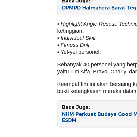
Baca Juga:
DPMPD Halmahera Barat Tega
•
Highlight Angle Rescue Techni
ketinggian.
•
Individual Skill.
•
Fitness Drill
.
• Yel-yel personel.
Sebanyak 40 personel yang berpa
yaitu Tim Alfa, Bravo, Charly, da
Keempat tim ini akan bersaing k
bukti ketangkasan mereka dala
Baca Juga:
NHM Perkuat Budaya Good Mi
ESDM