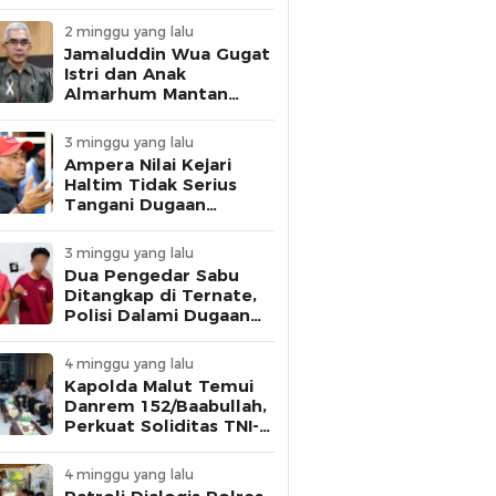
dan Personel Disiplin
2 minggu yang lalu
Jamaluddin Wua Gugat
Istri dan Anak
Almarhum Mantan
Gubernur Malut,
Tuntut Pelunasan
3 minggu yang lalu
Utang Rp1 Miliar
Ampera Nilai Kejari
Haltim Tidak Serius
Tangani Dugaan
Korupsi, Ancam Gelar
Aksi Besar
3 minggu yang lalu
Dua Pengedar Sabu
Ditangkap di Ternate,
Polisi Dalami Dugaan
Keterlibatan Warga
Binaan Lapas
4 minggu yang lalu
Kapolda Malut Temui
Danrem 152/Baabullah,
Perkuat Soliditas TNI-
Polri Jaga Keamanan
Daerah
4 minggu yang lalu