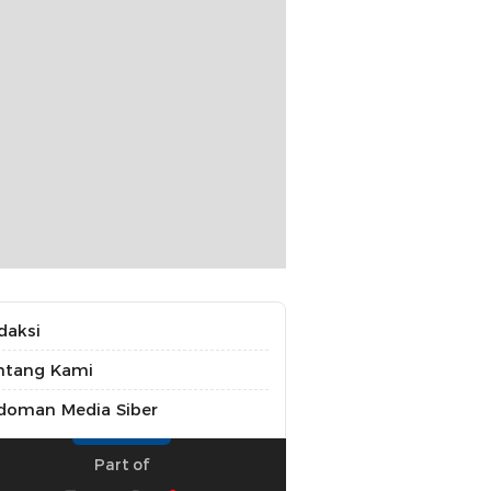
daksi
ntang Kami
doman Media Siber
Part of