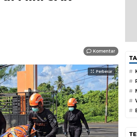
Komentar
TA
#
Perbesar
#
#
#
#
TE