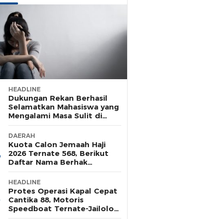
HEADLINE
Dukungan Rekan Berhasil
Selamatkan Mahasiswa yang
Mengalami Masa Sulit di
Rusunawa Unkhair
DAERAH
Kuota Calon Jemaah Haji
2026 Ternate 568, Berikut
Daftar Nama Berhak
Pelunasan Tahap Satu
HEADLINE
Protes Operasi Kapal Cepat
Cantika 88, Motoris
Speedboat Ternate-Jailolo
Siap Aksi di Tengah Laut