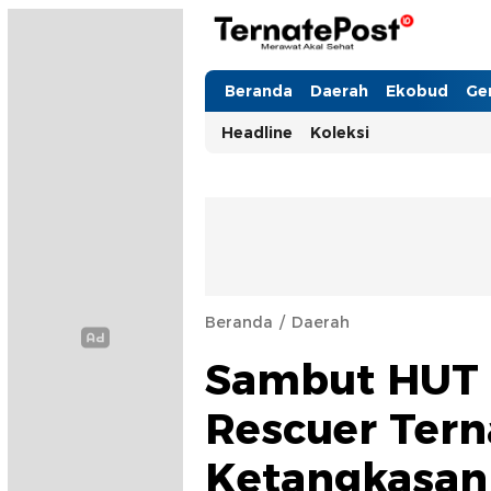
TernatePost.id
merawat akal sehat
Beranda
Daerah
Ekobud
Ge
Headline
Koleksi
Beranda
Daerah
Sambut HUT 
Rescuer Tern
Ketangkasan 