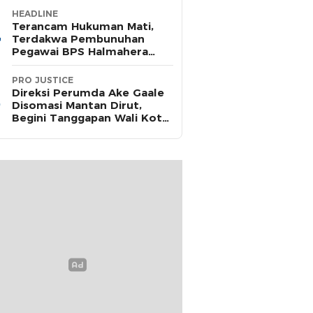
HEADLINE
Terancam Hukuman Mati,
Terdakwa Pembunuhan
Pegawai BPS Halmahera
Timur Terima Dakwaan JPU
PRO JUSTICE
Direksi Perumda Ake Gaale
Disomasi Mantan Dirut,
Begini Tanggapan Wali Kota
Ternate