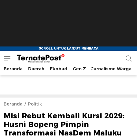
Beranda
Daerah
Ekobud
Gen Z
Jurnalisme Warga
TernatePost.id
merawat akal sehat
Beranda
Politik
Misi Rebut Kembali Kursi 2029:
Husni Bopeng Pimpin
Transformasi NasDem Maluku