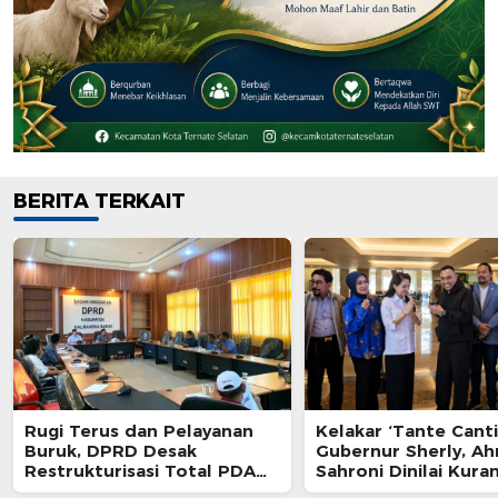
BERITA TERKAIT
Rugi Terus dan Pelayanan
Kelakar ‘Tante Canti
Buruk, DPRD Desak
Gubernur Sherly, A
Restrukturisasi Total PDAM
Sahroni Dinilai Kura
Jailolo
Profesional dan Aba