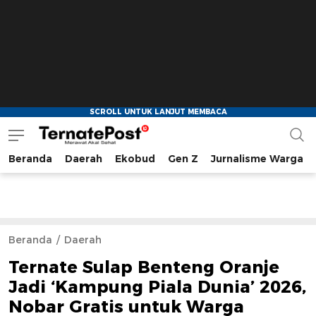
Beranda
Daerah
Ekobud
Gen Z
Jurnalisme Warga
TernatePost.id
merawat akal sehat
Beranda
Daerah
Ternate Sulap Benteng Oranje
Jadi ‘Kampung Piala Dunia’ 2026,
Nobar Gratis untuk Warga