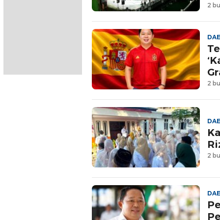
2 bu
DA
Te
‘K
Gr
2 bu
DA
Ka
Ri
2 bu
DA
Pe
Pe