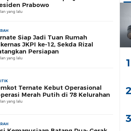
esiden Prabowo
lan yang lalu
ERAH
rnate Siap Jadi Tuan Rumah
kernas JKPI ke-12, Sekda Rizal
tangkan Persiapan
lan yang lalu
1
ITIK
mkot Ternate Kebut Operasional
2
perasi Merah Putih di 78 Kelurahan
lan yang lalu
3
ERAH
si Kemanusiaan Batang Dua: Gerak