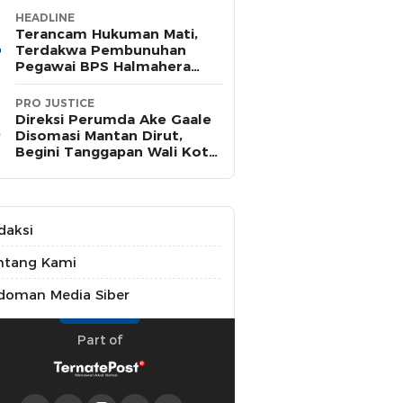
HEADLINE
Terancam Hukuman Mati,
Terdakwa Pembunuhan
Pegawai BPS Halmahera
Timur Terima Dakwaan JPU
PRO JUSTICE
Direksi Perumda Ake Gaale
Disomasi Mantan Dirut,
Begini Tanggapan Wali Kota
Ternate
daksi
ntang Kami
doman Media Siber
Part of