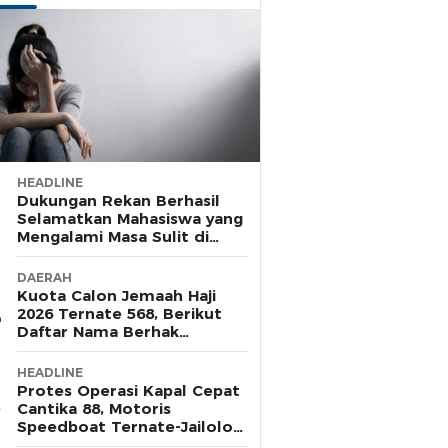
HEADLINE
Dukungan Rekan Berhasil
Selamatkan Mahasiswa yang
Mengalami Masa Sulit di
Rusunawa Unkhair
DAERAH
Kuota Calon Jemaah Haji
2026 Ternate 568, Berikut
Daftar Nama Berhak
Pelunasan Tahap Satu
HEADLINE
Protes Operasi Kapal Cepat
Cantika 88, Motoris
Speedboat Ternate-Jailolo
Siap Aksi di Tengah Laut