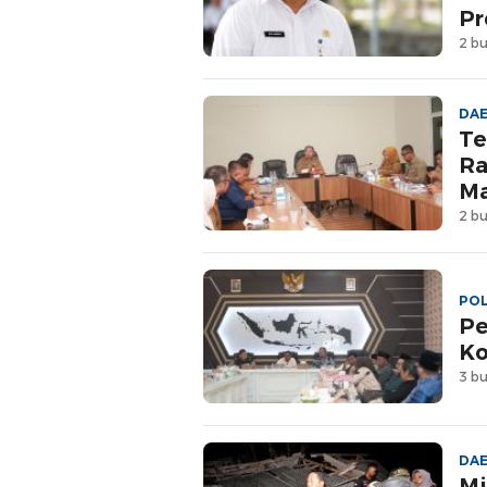
Pr
2 bu
DA
Te
Ra
Ma
2 bu
POL
Pe
Ko
3 bu
DA
Mi