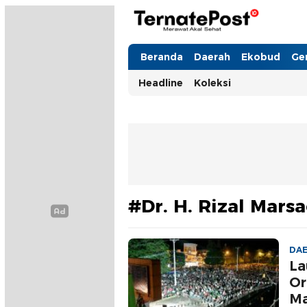
TernatePost.id
merawat akal sehat
Beranda
Daerah
Ekobud
Ge
Headline
Koleksi
#Dr. H. Rizal Marsa
DA
La
Or
Ma