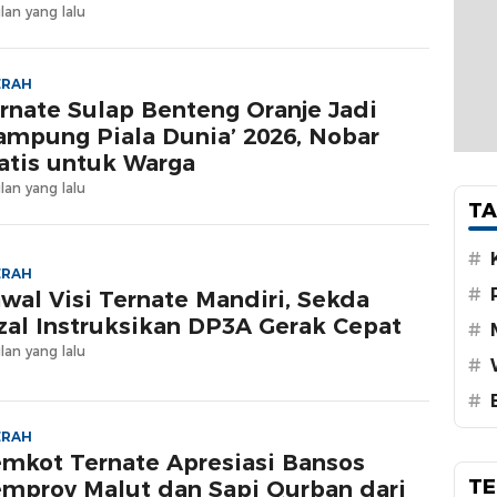
lan yang lalu
ERAH
rnate Sulap Benteng Oranje Jadi
ampung Piala Dunia’ 2026, Nobar
atis untuk Warga
lan yang lalu
TA
#
ERAH
#
wal Visi Ternate Mandiri, Sekda
zal Instruksikan DP3A Gerak Cepat
#
lan yang lalu
#
#
ERAH
mkot Ternate Apresiasi Bansos
TE
mprov Malut dan Sapi Qurban dari