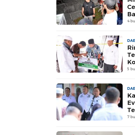
Ce
Ba
4 bu
DA
Ri
Te
Ko
5 bu
DA
Ka
Ev
Te
7 bu