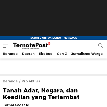
Beranda
Daerah
Ekobud
Gen Z
Jurnalisme Warga
TernatePost.id
merawat akal sehat
Beranda
Pro Aktivis
Tanah Adat, Negara, dan
Keadilan yang Terlambat
TernatePost.id