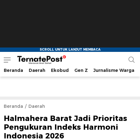
Beranda
Daerah
Ekobud
Gen Z
Jurnalisme Warga
TernatePost.id
merawat akal sehat
Beranda
Daerah
Halmahera Barat Jadi Prioritas
Pengukuran Indeks Harmoni
Indonesia 2026