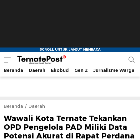
Beranda
Daerah
Ekobud
Gen Z
Jurnalisme Warga
TernatePost.id
merawat akal sehat
Beranda
Daerah
Wawali Kota Ternate Tekankan
OPD Pengelola PAD Miliki Data
Potensi Akurat di Rapat Perdana