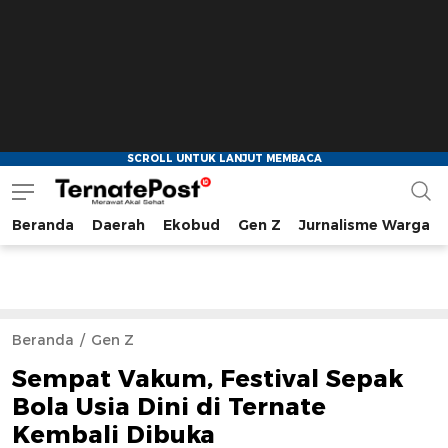
Beranda
Daerah
Ekobud
Gen Z
Jurnalisme Warga
TernatePost.id
merawat akal sehat
Beranda
Gen Z
Sempat Vakum, Festival Sepak
Bola Usia Dini di Ternate
Kembali Dibuka