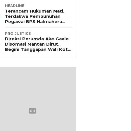
HEADLINE
Terancam Hukuman Mati,
Terdakwa Pembunuhan
Pegawai BPS Halmahera
Timur Terima Dakwaan JPU
PRO JUSTICE
Direksi Perumda Ake Gaale
Disomasi Mantan Dirut,
Begini Tanggapan Wali Kota
Ternate