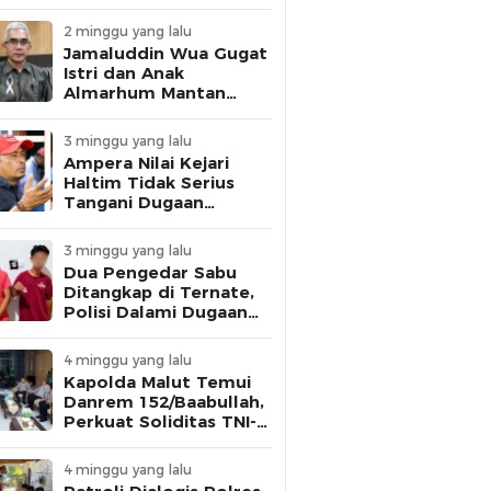
dan Personel Disiplin
2 minggu yang lalu
Jamaluddin Wua Gugat
Istri dan Anak
Almarhum Mantan
Gubernur Malut,
Tuntut Pelunasan
3 minggu yang lalu
Utang Rp1 Miliar
Ampera Nilai Kejari
Haltim Tidak Serius
Tangani Dugaan
Korupsi, Ancam Gelar
Aksi Besar
3 minggu yang lalu
Dua Pengedar Sabu
Ditangkap di Ternate,
Polisi Dalami Dugaan
Keterlibatan Warga
Binaan Lapas
4 minggu yang lalu
Kapolda Malut Temui
Danrem 152/Baabullah,
Perkuat Soliditas TNI-
Polri Jaga Keamanan
Daerah
4 minggu yang lalu