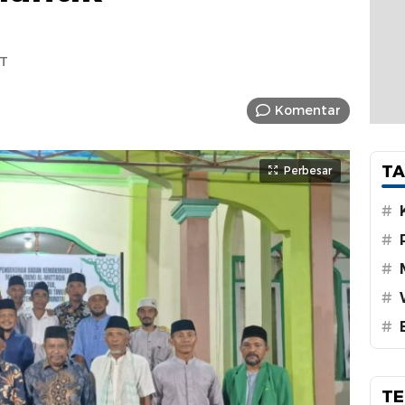
IT
Komentar
TA
Perbesar
#
#
#
#
#
TE