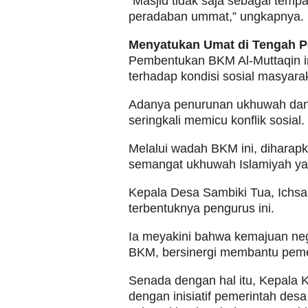
“Masjid tidak saja sebagai tempat
peradaban ummat,” ungkapnya.
Menyatukan Umat di Tengah 
Pembentukan BKM Al-Muttaqin in
terhadap kondisi sosial masyara
Adanya penurunan ukhuwah dan p
seringkali memicu konflik sosial.
Melalui wadah BKM ini, diharap
semangat ukhuwah Islamiyah yan
Kepala Desa Sambiki Tua, Ichsa
terbentuknya pengurus ini.
Ia meyakini bahwa kemajuan nege
BKM, bersinergi membantu peme
Senada dengan hal itu, Kepala K
dengan inisiatif pemerintah des