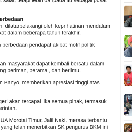
 salat, tetapi lebih daripada itu sebagai pusat
Perbedaan
i dilatarbelakangi oleh keprihatinan mendalam
kat dalam beberapa tahun terakhir.
erbedaan pendapat akibat motif politik
kan masyarakat dapat kembali bersatu dalam
g beriman, beramal, dan berilmu.
n Banyo, memberikan apresiasi tinggi atas
ri akan tercapai jika semua pihak, termasuk
rintah.
UA Morotai Timur, Jalil Naki, merasa terbantu
a yang telah menerbitkan SK pengurus BKM ini