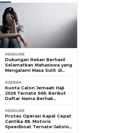
HEADLINE
Dukungan Rekan Berhasil
Selamatkan Mahasiswa yang
Mengalami Masa Sulit di
Rusunawa Unkhair
DAERAH
Kuota Calon Jemaah Haji
2026 Ternate 568, Berikut
Daftar Nama Berhak
Pelunasan Tahap Satu
HEADLINE
Protes Operasi Kapal Cepat
Cantika 88, Motoris
Speedboat Ternate-Jailolo
Siap Aksi di Tengah Laut