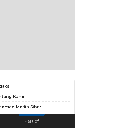
daksi
ntang Kami
doman Media Siber
Part of