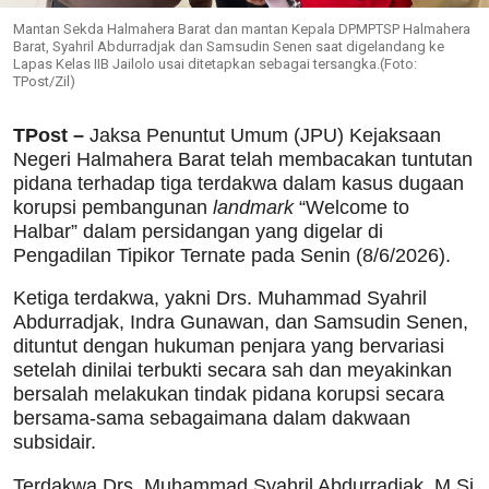
Mantan Sekda Halmahera Barat dan mantan Kepala DPMPTSP Halmahera
Barat, Syahril Abdurradjak dan Samsudin Senen saat digelandang ke
Lapas Kelas IIB Jailolo usai ditetapkan sebagai tersangka.(Foto:
TPost/Zil)
TPost –
Jaksa Penuntut Umum (JPU) Kejaksaan
Negeri Halmahera Barat telah membacakan tuntutan
pidana terhadap tiga terdakwa dalam kasus dugaan
korupsi pembangunan
landmark
“Welcome to
Halbar” dalam persidangan yang digelar di
Pengadilan Tipikor Ternate pada Senin (8/6/2026).
Ketiga terdakwa, yakni Drs. Muhammad Syahril
Abdurradjak, Indra Gunawan, dan Samsudin Senen,
dituntut dengan hukuman penjara yang bervariasi
setelah dinilai terbukti secara sah dan meyakinkan
bersalah melakukan tindak pidana korupsi secara
bersama-sama sebagaimana dalam dakwaan
subsidair.
Terdakwa Drs. Muhammad Syahril Abdurradjak, M.Si