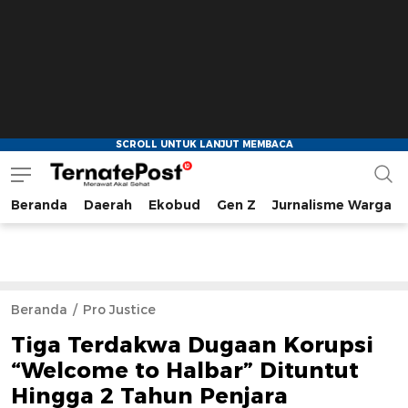
Beranda
Daerah
Ekobud
Gen Z
Jurnalisme Warga
TernatePost.id
merawat akal sehat
Beranda
Pro Justice
Tiga Terdakwa Dugaan Korupsi
“Welcome to Halbar” Dituntut
Hingga 2 Tahun Penjara