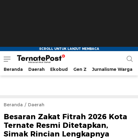
Beranda
Daerah
Ekobud
Gen Z
Jurnalisme Warga
TernatePost.id
merawat akal sehat
Beranda
Daerah
Besaran Zakat Fitrah 2026 Kota
Ternate Resmi Ditetapkan,
Simak Rincian Lengkapnya