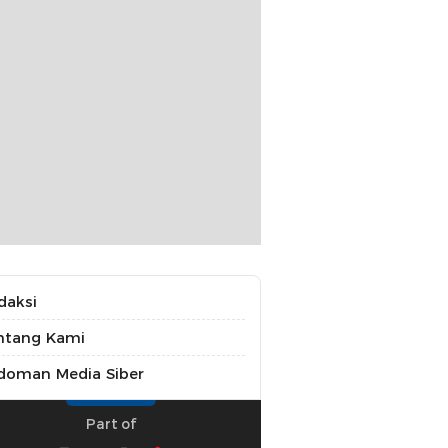
daksi
ntang Kami
doman Media Siber
Part of