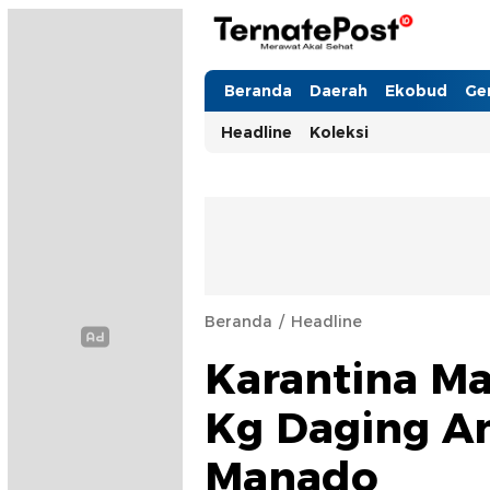
TernatePost.id
merawat akal sehat
Beranda
Daerah
Ekobud
Ge
Headline
Koleksi
Beranda
Headline
Karantina Ma
Kg Daging An
Manado