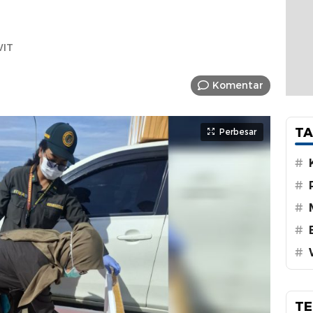
WIT
Komentar
TA
Perbesar
#
#
#
#
#
TE