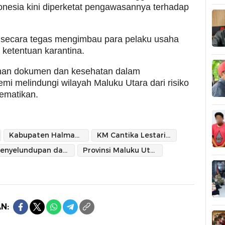
onesia kini diperketat pengawasannya terhadap
 secara tegas mengimbau para pelaku usaha
ketentuan karantina.
nan dokumen dan kesehatan dalam
mi melindungi wilayah Maluku Utara dari risiko
ematikan.
Kabupaten Halmahera Barat
KM Cantika Lestari 99
Penyelundupan daging ilegal
Provinsi Maluku Utara
N: