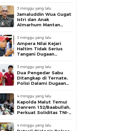
dan Personel Disiplin
3 minggu yang lalu
Jamaluddin Wua Gugat
Istri dan Anak
Almarhum Mantan
Gubernur Malut,
Tuntut Pelunasan
3 minggu yang lalu
Utang Rp1 Miliar
Ampera Nilai Kejari
Haltim Tidak Serius
Tangani Dugaan
Korupsi, Ancam Gelar
Aksi Besar
3 minggu yang lalu
Dua Pengedar Sabu
Ditangkap di Ternate,
Polisi Dalami Dugaan
Keterlibatan Warga
Binaan Lapas
4 minggu yang lalu
Kapolda Malut Temui
Danrem 152/Baabullah,
Perkuat Soliditas TNI-
Polri Jaga Keamanan
Daerah
4 minggu yang lalu