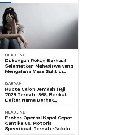
HEADLINE
Dukungan Rekan Berhasil
Selamatkan Mahasiswa yang
Mengalami Masa Sulit di
Rusunawa Unkhair
DAERAH
Kuota Calon Jemaah Haji
2026 Ternate 568, Berikut
Daftar Nama Berhak
Pelunasan Tahap Satu
HEADLINE
Protes Operasi Kapal Cepat
Cantika 88, Motoris
Speedboat Ternate-Jailolo
Siap Aksi di Tengah Laut