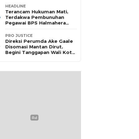
HEADLINE
Terancam Hukuman Mati,
Terdakwa Pembunuhan
Pegawai BPS Halmahera
Timur Terima Dakwaan JPU
PRO JUSTICE
Direksi Perumda Ake Gaale
Disomasi Mantan Dirut,
Begini Tanggapan Wali Kota
Ternate