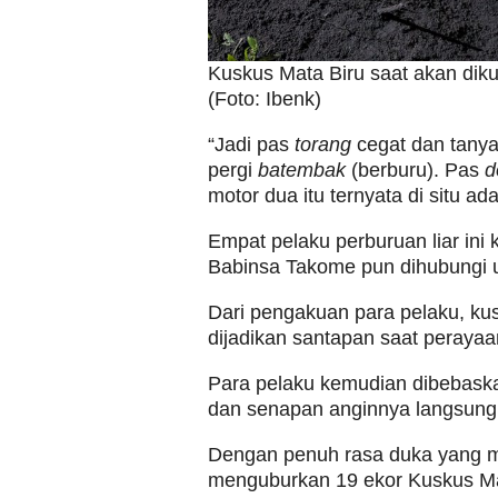
Kuskus Mata Biru saat akan dik
(Foto: Ibenk)
“Jadi pas
torang
cegat dan tany
pergi
batembak
(berburu). Pas
d
motor dua itu ternyata di situ a
Empat pelaku perburuan liar ini
Babinsa Takome pun dihubungi un
Dari pengakuan para pelaku, kus
dijadikan santapan saat peraya
Para pelaku kemudian dibebaskan
dan senapan anginnya langsung d
Dengan penuh rasa duka yang m
menguburkan 19 ekor Kuskus Mat