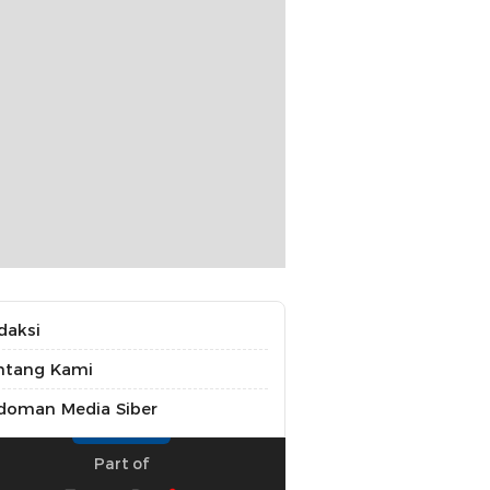
daksi
ntang Kami
doman Media Siber
Part of