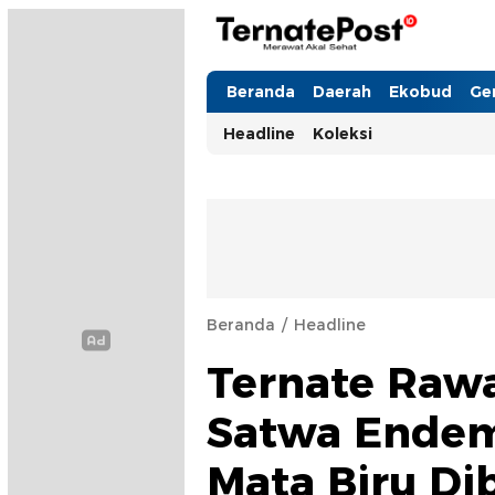
TernatePost.id
merawat akal sehat
Beranda
Daerah
Ekobud
Ge
Headline
Koleksi
Beranda
Headline
Ternate Raw
Satwa Endem
Mata Biru Di