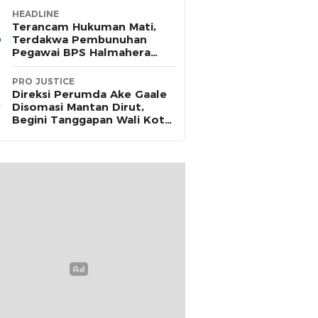
HEADLINE
Terancam Hukuman Mati,
Terdakwa Pembunuhan
Pegawai BPS Halmahera
Timur Terima Dakwaan JPU
PRO JUSTICE
Direksi Perumda Ake Gaale
Disomasi Mantan Dirut,
Begini Tanggapan Wali Kota
Ternate