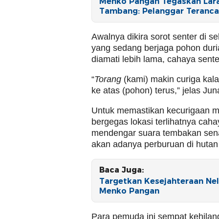
Menko Pangan Tegaskan Lara
Tambang: Pelanggar Teranc
Awalnya dikira sorot senter di s
yang sedang berjaga pohon duri
diamati lebih lama, cahaya sent
“
Torang
(kami) makin curiga kalau
ke atas (pohon) terus,” jelas Juna
Untuk memastikan kecurigaan m
bergegas lokasi terlihatnya cah
mendengar suara tembakan sen
akan adanya perburuan di hutan
Baca Juga:
Targetkan Kesejahteraan Nel
Menko Pangan
Para pemuda ini sempat kehilang