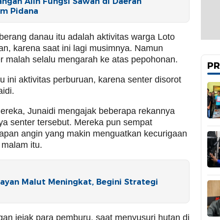
ngan Alih Fungsi Sawah di Daerah
am Pidana
eberang danau itu adalah aktivitas warga Loto
an, karena saat ini lagi musimnya. Namun
er malah selalu mengarah ke atas pepohonan.
PR
 ini aktivitas perburuan, karena senter disorot
idi.
ereka, Junaidi mengajak beberapa rekannya
aya senter tersebut. Mereka pun sempat
apan angin yang makin menguatkan kecurigaan
 malam itu.
ayan Malut Meningkat, Begini Strategi
an jejak para pemburu, saat menyusuri hutan di