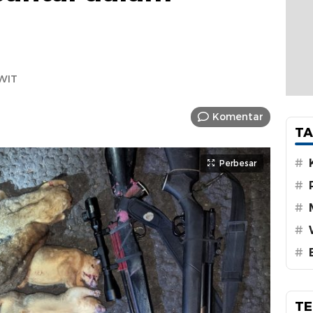
 WIT
Komentar
TA
#
Perbesar
#
#
#
#
TE