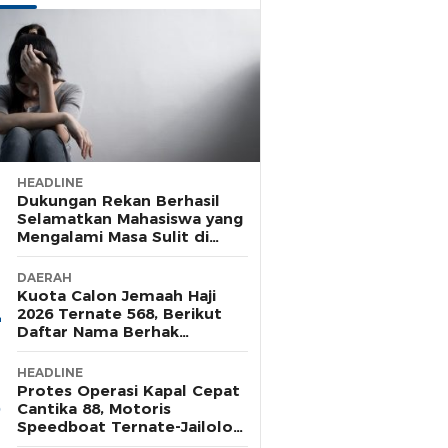
HEADLINE
Dukungan Rekan Berhasil
Selamatkan Mahasiswa yang
Mengalami Masa Sulit di
Rusunawa Unkhair
DAERAH
Kuota Calon Jemaah Haji
2026 Ternate 568, Berikut
Daftar Nama Berhak
Pelunasan Tahap Satu
HEADLINE
Protes Operasi Kapal Cepat
Cantika 88, Motoris
Speedboat Ternate-Jailolo
Siap Aksi di Tengah Laut