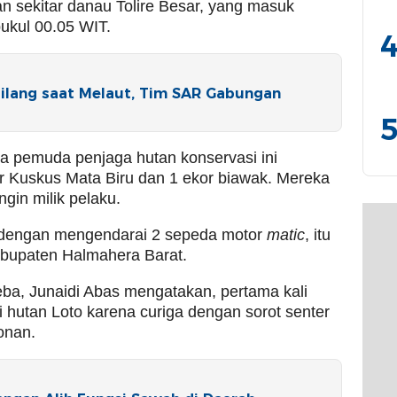
an sekitar danau Tolire Besar, yang masuk
pukul 00.05 WIT.
4
ilang saat Melaut, Tim SAR Gabungan
5
ra pemuda penjaga hutan konservasi ini
Kuskus Mata Biru dan 1 ekor biawak. Mereka
gin milik pelaku.
u dengan mengendarai 2 sepeda motor
matic
, itu
Kabupaten Halmahera Barat.
eba, Junaidi Abas mengatakan, pertama kali
 hutan Loto karena curiga dengan sorot senter
onan.