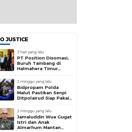
O JUSTICE
3 hari yang lalu
PT Position Disomasi,
Buruh Tambang di
Halmahera Timur
Dipaksa Kerja 15 Jam
Tanpa BPJS
2 minggu yang lalu
Bidpropam Polda
Malut Pastikan Senpi
Ditpolairud Siap Pakai
dan Personel Disiplin
2 minggu yang lalu
Jamaluddin Wua Gugat
Istri dan Anak
Almarhum Mantan