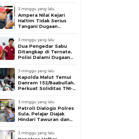
Gubernur Malut,
Tuntut Pelunasan
3 minggu yang lalu
Utang Rp1 Miliar
Ampera Nilai Kejari
Haltim Tidak Serius
Tangani Dugaan
Korupsi, Ancam Gelar
Aksi Besar
3 minggu yang lalu
Dua Pengedar Sabu
Ditangkap di Ternate,
Polisi Dalami Dugaan
Keterlibatan Warga
Binaan Lapas
3 minggu yang lalu
Kapolda Malut Temui
Danrem 152/Baabullah,
Perkuat Soliditas TNI-
Polri Jaga Keamanan
Daerah
3 minggu yang lalu
Patroli Dialogis Polres
Sula, Pelajar Diajak
Hindari Tawuran dan
Fokus Belajar
3 minggu yang lalu