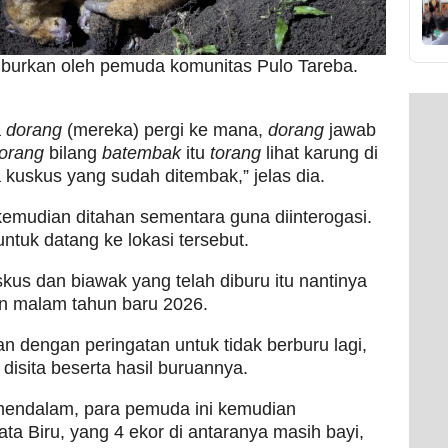
uburkan oleh pemuda komunitas Pulo Tareba.
a
dorang
(mereka) pergi ke mana,
dorang
jawab
orang
bilang
batembak
itu
torang
lihat karung di
da kuskus yang sudah ditembak,” jelas dia.
 kemudian ditahan sementara guna diinterogasi.
tuk datang ke lokasi tersebut.
kus dan biawak yang telah diburu itu nantinya
an malam tahun baru 2026.
 dengan peringatan untuk tidak berburu lagi,
isita beserta hasil buruannya.
endalam, para pemuda ini kemudian
a Biru, yang 4 ekor di antaranya masih bayi,