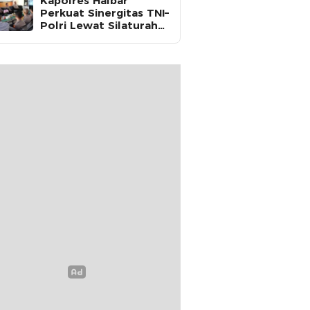
Kapolres Halbar
Perkuat Sinergitas TNI–
Polri Lewat Silaturahmi
ke Yonif 732/Banau