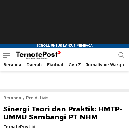
Beranda
Daerah
Ekobud
Gen Z
Jurnalisme Warga
TernatePost.id
merawat akal sehat
Beranda
Pro Aktivis
Sinergi Teori dan Praktik: HMTP-
UMMU Sambangi PT NHM
TernatePost.id