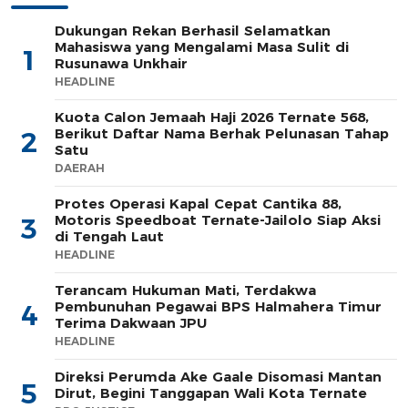
Dukungan Rekan Berhasil Selamatkan
Mahasiswa yang Mengalami Masa Sulit di
1
Rusunawa Unkhair
HEADLINE
Kuota Calon Jemaah Haji 2026 Ternate 568,
Berikut Daftar Nama Berhak Pelunasan Tahap
2
Satu
DAERAH
Protes Operasi Kapal Cepat Cantika 88,
Motoris Speedboat Ternate-Jailolo Siap Aksi
3
di Tengah Laut
HEADLINE
Terancam Hukuman Mati, Terdakwa
Pembunuhan Pegawai BPS Halmahera Timur
4
Terima Dakwaan JPU
HEADLINE
Direksi Perumda Ake Gaale Disomasi Mantan
5
Dirut, Begini Tanggapan Wali Kota Ternate