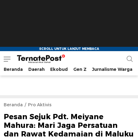
Beranda
Daerah
Ekobud
Gen Z
Jurnalisme Warga
TernatePost.id
merawat akal sehat
Beranda
Pro Aktivis
Pesan Sejuk Pdt. Meiyane
Mahura: Mari Jaga Persatuan
dan Rawat Kedamaian di Maluku