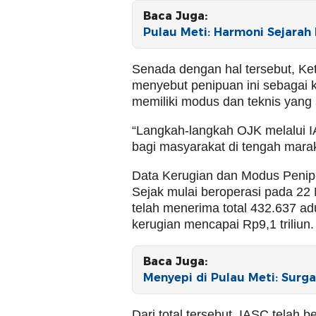
Baca Juga:
Pulau Meti: Harmoni Sejarah
Senada dengan hal tersebut, K
menyebut penipuan ini sebagai k
memiliki modus dan teknis yang 
“Langkah-langkah OJK melalui 
bagi masyarakat di tengah marak
Data Kerugian dan Modus Peni
Sejak mulai beroperasi pada 22
telah menerima total 432.637 a
kerugian mencapai Rp9,1 triliun.
Baca Juga:
Menyepi di Pulau Meti: Sur
Dari total tersebut, IASC telah b