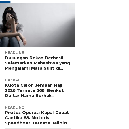
HEADLINE
Dukungan Rekan Berhasil
Selamatkan Mahasiswa yang
Mengalami Masa Sulit di
Rusunawa Unkhair
DAERAH
Kuota Calon Jemaah Haji
2026 Ternate 568, Berikut
Daftar Nama Berhak
Pelunasan Tahap Satu
HEADLINE
Protes Operasi Kapal Cepat
Cantika 88, Motoris
Speedboat Ternate-Jailolo
Siap Aksi di Tengah Laut