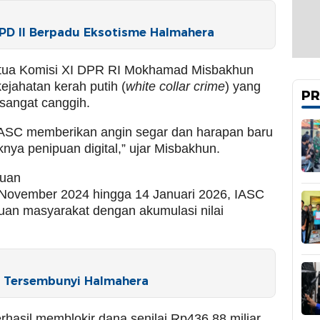
 PD II Berpadu Eksotisme Halmahera
etua Komisi XI DPR RI Mokhamad Misbakhun
ejahatan kerah putih (
white collar crime
) yang
PR
sangat canggih.
IASC memberikan angin segar dan harapan baru
nya penipuan digital,” ujar Misbakhun.
puan
 November 2024 hingga 14 Januari 2026, IASC
duan masyarakat dengan akumulasi nilai
ga Tersembunyi Halmahera
erhasil memblokir dana senilai Rp436,88 miliar.