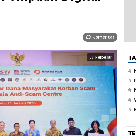
T
Komentar
TA
Perbesar
#
#
#
#
#
TE