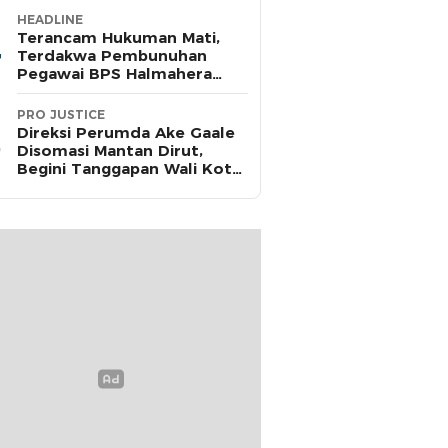
HEADLINE
Terancam Hukuman Mati,
Terdakwa Pembunuhan
Pegawai BPS Halmahera
Timur Terima Dakwaan JPU
PRO JUSTICE
Direksi Perumda Ake Gaale
Disomasi Mantan Dirut,
Begini Tanggapan Wali Kota
Ternate