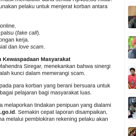
unakan pelaku untuk menjerat korban antara
online.
palsu (
fake call
).
ongan kerja.
sial dan
love scam
.
n Kewaspadaan Masyarakat
ahendra Siregar, menekankan bahwa sinergi
alah kunci dalam memerangi scam.
epada para korban yang berani bersuara untuk
gai pelajaran bagi masyarakat luas.
a melaporkan tindakan penipuan yang dialami
k.go.id
. Semakin cepat laporan disampaikan,
 melalui pemblokiran rekening pelaku akan