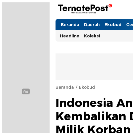
TernatePost.id
merawat akal sehat
Beranda
Daerah
Ekobud
Ge
Headline
Koleksi
Beranda
Ekobud
Indonesia An
Kembalikan D
Milik Korban