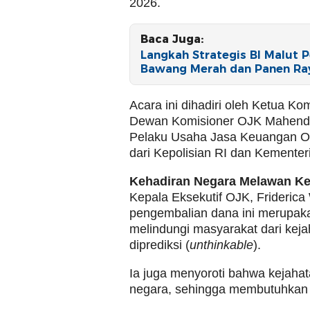
2026.
Baca Juga:
Langkah Strategis BI Malut
Bawang Merah dan Panen Ray
Acara ini dihadiri oleh Ketua 
Dewan Komisioner OJK Mahendra
Pelaku Usaha Jasa Keuangan OJK
dari Kepolisian RI dan Kementer
Kehadiran Negara Melawan K
Kepala Eksekutif OJK, Frideric
pengembalian dana ini merupaka
melindungi masyarakat dari keja
diprediksi (
unthinkable
).
Ia juga menyoroti bahwa kejahatan
negara, sehingga membutuhkan 