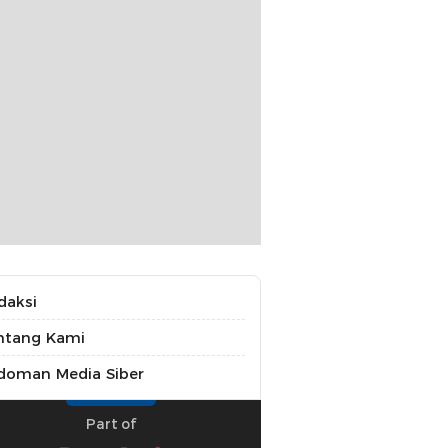
daksi
ntang Kami
doman Media Siber
Part of