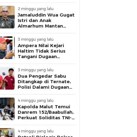
dan Personel Disiplin
2 minggu yang lalu
Jamaluddin Wua Gugat
Istri dan Anak
Almarhum Mantan
Gubernur Malut,
Tuntut Pelunasan
3 minggu yang lalu
Utang Rp1 Miliar
Ampera Nilai Kejari
Haltim Tidak Serius
Tangani Dugaan
Korupsi, Ancam Gelar
Aksi Besar
3 minggu yang lalu
Dua Pengedar Sabu
Ditangkap di Ternate,
Polisi Dalami Dugaan
Keterlibatan Warga
Binaan Lapas
4 minggu yang lalu
Kapolda Malut Temui
Danrem 152/Baabullah,
Perkuat Soliditas TNI-
Polri Jaga Keamanan
Daerah
4 minggu yang lalu