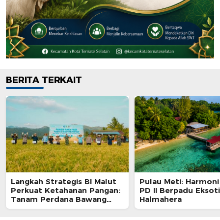
BERITA TERKAIT
Langkah Strategis BI Malut
Pulau Meti: Harmoni
Perkuat Ketahanan Pangan:
PD II Berpadu Eksot
Tanam Perdana Bawang
Halmahera
Merah dan Panen Raya Padi
di Haltim