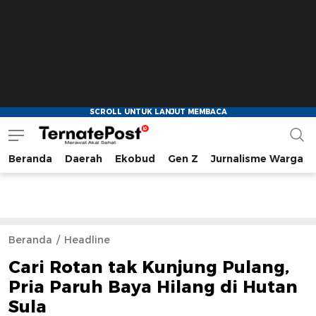
Beranda
Daerah
Ekobud
Gen Z
Jurnalisme Warga
TernatePost.id
merawat akal sehat
Beranda
Headline
Cari Rotan tak Kunjung Pulang,
Pria Paruh Baya Hilang di Hutan
Sula