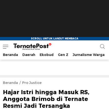
Beranda
Daerah
Ekobud
Gen Z
Jurnalisme Warga
TernatePost.id
merawat akal sehat
Beranda
Pro Justice
Hajar Istri hingga Masuk RS,
Anggota Brimob di Ternate
Resmi Jadi Tersangka