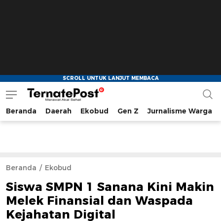
Beranda
Daerah
Ekobud
Gen Z
Jurnalisme Warga
TernatePost.id
merawat akal sehat
Beranda
Ekobud
Siswa SMPN 1 Sanana Kini Makin
Melek Finansial dan Waspada
Kejahatan Digital