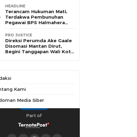
HEADLINE
Terancam Hukuman Mati,
Terdakwa Pembunuhan
Pegawai BPS Halmahera
Timur Terima Dakwaan JPU
PRO JUSTICE
Direksi Perumda Ake Gaale
Disomasi Mantan Dirut,
Begini Tanggapan Wali Kota
Ternate
daksi
ntang Kami
doman Media Siber
Part of