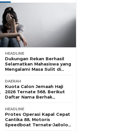
HEADLINE
Dukungan Rekan Berhasil
Selamatkan Mahasiswa yang
Mengalami Masa Sulit di
Rusunawa Unkhair
DAERAH
Kuota Calon Jemaah Haji
2026 Ternate 568, Berikut
Daftar Nama Berhak
Pelunasan Tahap Satu
HEADLINE
Protes Operasi Kapal Cepat
Cantika 88, Motoris
Speedboat Ternate-Jailolo
Siap Aksi di Tengah Laut