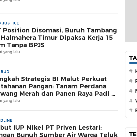
 JUSTICE
 Position Disomasi, Buruh Tambang
 Halmahera Timur Dipaksa Kerja 15
m Tanpa BPJS
ri yang lalu
TA
#
OBUD
ngkah Strategis BI Malut Perkuat
#
tahanan Pangan: Tanam Perdana
#
wang Merah dan Panen Raya Padi di
ltim
#
ri yang lalu
#
DLINE
but IUP Nikel PT Priven Lestari:
TE
ngan Bunuh Sumber Air Warga Teluk