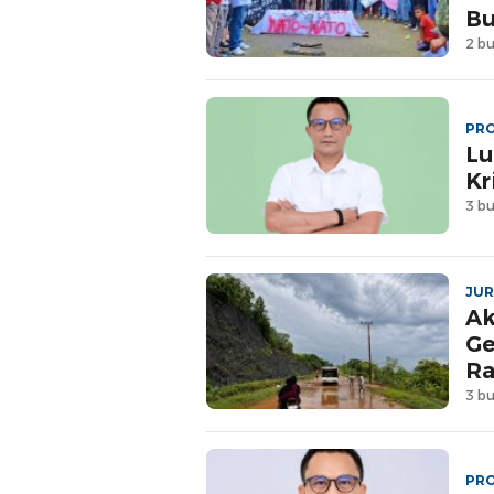
Bu
2 bu
PRO
Lu
Kr
3 bu
JUR
Ak
Ge
Ra
3 bu
PRO