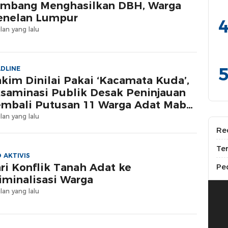
mbang Menghasilkan DBH, Warga
nelan Lumpur
4
lan yang lalu
5
DLINE
kim Dinilai Pakai ‘Kacamata Kuda’,
saminasi Publik Desak Peninjauan
mbali Putusan 11 Warga Adat Maba
ngaji
lan yang lalu
Re
Te
 AKTIVIS
ri Konflik Tanah Adat ke
Pe
iminalisasi Warga
lan yang lalu