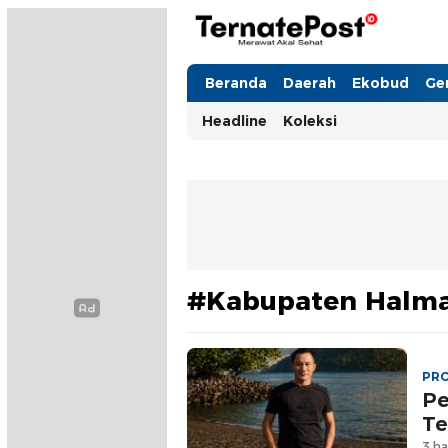
TernatePost.id
merawat akal sehat
Beranda
Daerah
Ekobud
Ge
Headline
Koleksi
#Kabupaten Halma
PRO
Pe
Te
3 ha