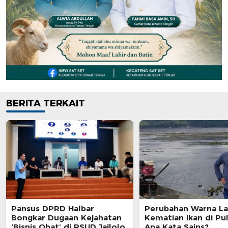
BERITA TERKAIT
Pansus DPRD Halbar
Perubahan Warna La
Bongkar Dugaan Kejahatan
Kematian Ikan di Pul
‘Bisnis Obat’ di RSUD Jailolo
Apa Kata Sains?