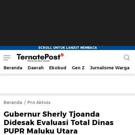
Beranda
Daerah
Ekobud
Gen Z
Jurnalisme Warga
TernatePost.id
merawat akal sehat
Beranda
Pro Aktivis
Gubernur Sherly Tjoanda
Didesak Evaluasi Total Dinas
PUPR Maluku Utara