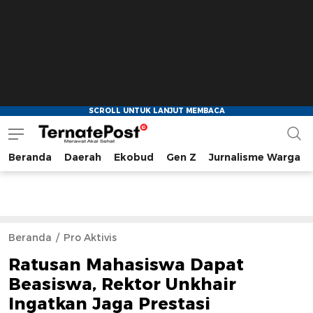
Beranda
Daerah
Ekobud
Gen Z
Jurnalisme Warga
TernatePost.id
merawat akal sehat
Beranda
Pro Aktivis
Ratusan Mahasiswa Dapat
Beasiswa, Rektor Unkhair
Ingatkan Jaga Prestasi