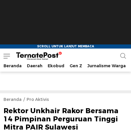
Beranda
Daerah
Ekobud
Gen Z
Jurnalisme Warga
TernatePost.id
merawat akal sehat
Beranda
Pro Aktivis
Rektor Unkhair Rakor Bersama
14 Pimpinan Perguruan Tinggi
Mitra PAIR Sulawesi