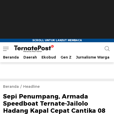
Beranda
Daerah
Ekobud
Gen Z
Jurnalisme Warga
TernatePost.id
merawat akal sehat
Beranda
Headline
Sepi Penumpang, Armada
Speedboat Ternate-Jailolo
Hadang Kapal Cepat Cantika 08