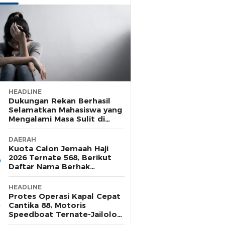
HEADLINE
Dukungan Rekan Berhasil
Selamatkan Mahasiswa yang
Mengalami Masa Sulit di
Rusunawa Unkhair
DAERAH
Kuota Calon Jemaah Haji
2026 Ternate 568, Berikut
Daftar Nama Berhak
Pelunasan Tahap Satu
HEADLINE
Protes Operasi Kapal Cepat
Cantika 88, Motoris
Speedboat Ternate-Jailolo
Siap Aksi di Tengah Laut