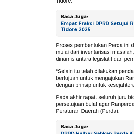
Tidore.
Baca Juga:
Empat Fraksi DPRD Setujui
Tidore 2025
Proses pembentukan Perda ini di
mulai dari inventarisasi masala
dinamis antara legislatif dan pe
“Selain itu telah dilakukan pe
bertujuan untuk mengajukan Ran
dengan prinsip untuk kesejahte
Pada akhir rapat, seluruh juru b
persetujuan bulat agar Ranperda
Peraturan Daerah (Perda).
Baca Juga:
DPRD Halbar Sahkan Perda K