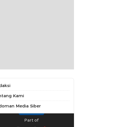
daksi
ntang Kami
doman Media Siber
Part of