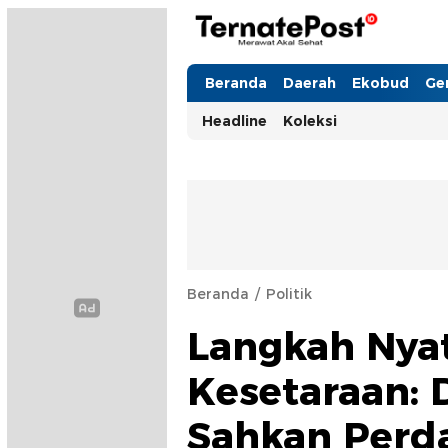
TernatePost.id
merawat akal sehat
Beranda
Daerah
Ekobud
Ge
Headline
Koleksi
Beranda
Politik
Langkah Nya
Kesetaraan: 
Sahkan Perd