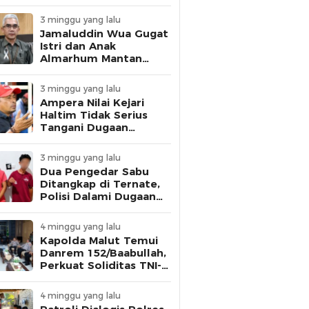
dan Personel Disiplin
3 minggu yang lalu
Jamaluddin Wua Gugat
Istri dan Anak
Almarhum Mantan
Gubernur Malut,
Tuntut Pelunasan
3 minggu yang lalu
Utang Rp1 Miliar
Ampera Nilai Kejari
Haltim Tidak Serius
Tangani Dugaan
Korupsi, Ancam Gelar
Aksi Besar
3 minggu yang lalu
Dua Pengedar Sabu
Ditangkap di Ternate,
Polisi Dalami Dugaan
Keterlibatan Warga
Binaan Lapas
4 minggu yang lalu
Kapolda Malut Temui
Danrem 152/Baabullah,
Perkuat Soliditas TNI-
Polri Jaga Keamanan
Daerah
4 minggu yang lalu