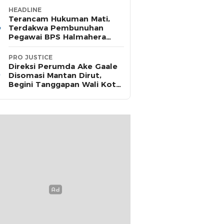
HEADLINE
Terancam Hukuman Mati,
Terdakwa Pembunuhan
Pegawai BPS Halmahera
Timur Terima Dakwaan JPU
PRO JUSTICE
Direksi Perumda Ake Gaale
Disomasi Mantan Dirut,
Begini Tanggapan Wali Kota
Ternate