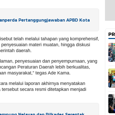
 Ranperda Pertanggungjawaban APBD Kota
PR
sebut telah melalui tahapan yang komprehensif,
h, penyesuaian materi muatan, hingga diskusi
merintah daerah.
ndalaman, penyesuaian dan penyempurnaan, yang
cangan Peraturan Daerah lebih berkualitas,
raan masyarakat,” tegas Ade Kama.
icara melalui laporan akhirnya menyatakan
 tersebut secara resmi ditetapkan menjadi
ampung Nelayan dan Pilkades Serentak