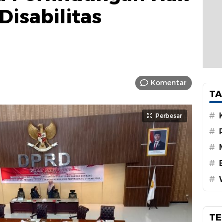
isabilitas
Komentar
TA
#
Perbesar
#
#
#
#
TE