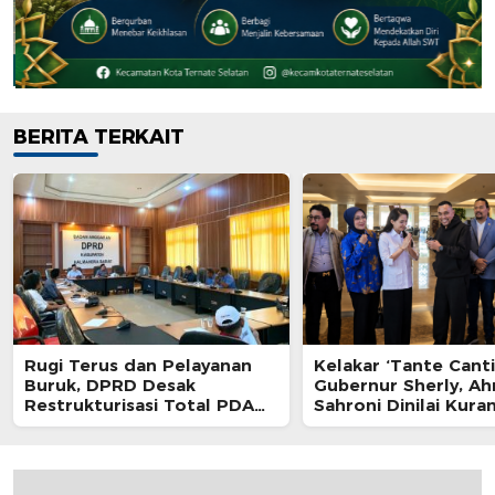
BERITA TERKAIT
Rugi Terus dan Pelayanan
Kelakar ‘Tante Canti
Buruk, DPRD Desak
Gubernur Sherly, A
Restrukturisasi Total PDAM
Sahroni Dinilai Kura
Jailolo
Profesional dan Aba
Etika Komunikasi Pu