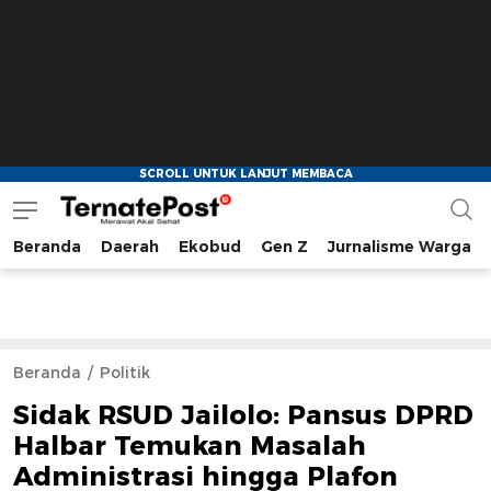
Beranda
Daerah
Ekobud
Gen Z
Jurnalisme Warga
TernatePost.id
merawat akal sehat
Beranda
Politik
Sidak RSUD Jailolo: Pansus DPRD
Halbar Temukan Masalah
Administrasi hingga Plafon