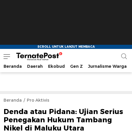
Beranda
Daerah
Ekobud
Gen Z
Jurnalisme Warga
TernatePost.id
merawat akal sehat
Beranda
Pro Aktivis
Denda atau Pidana: Ujian Serius
Penegakan Hukum Tambang
Nikel di Maluku Utara