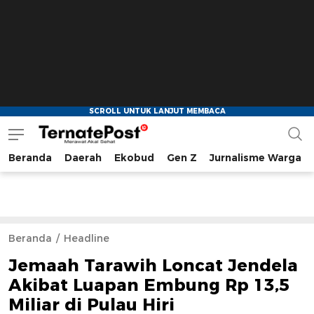
Beranda
Daerah
Ekobud
Gen Z
Jurnalisme Warga
TernatePost.id
merawat akal sehat
Beranda
Headline
Jemaah Tarawih Loncat Jendela
Akibat Luapan Embung Rp 13,5
Miliar di Pulau Hiri