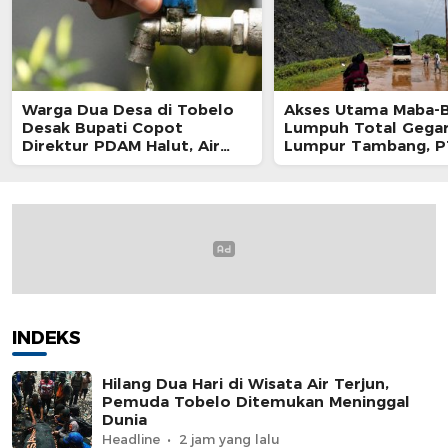
Warga Dua Desa di Tobelo
Akses Utama Maba-B
Desak Bupati Copot
Lumpuh Total Gega
Direktur PDAM Halut, Air
Lumpur Tambang, PT
Tak Mengalir Berpekan-
Raya Dituding Lalai
pekan hingga Setahun
INDEKS
Hilang Dua Hari di Wisata Air Terjun,
Pemuda Tobelo Ditemukan Meninggal
Dunia
Headline
2 jam yang lalu