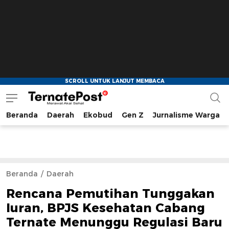
Beranda
Daerah
Ekobud
Gen Z
Jurnalisme Warga
TernatePost.id
merawat akal sehat
Beranda
Daerah
Rencana Pemutihan Tunggakan
Iuran, BPJS Kesehatan Cabang
Ternate Menunggu Regulasi Baru