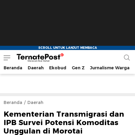
Beranda
Daerah
Ekobud
Gen Z
Jurnalisme Warga
TernatePost.id
merawat akal sehat
Beranda
Daerah
Kementerian Transmigrasi dan
IPB Survei Potensi Komoditas
Unggulan di Morotai