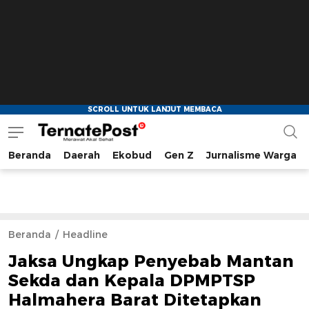
Beranda
Daerah
Ekobud
Gen Z
Jurnalisme Warga
TernatePost.id
merawat akal sehat
Beranda
Headline
Jaksa Ungkap Penyebab Mantan
Sekda dan Kepala DPMPTSP
Halmahera Barat Ditetapkan