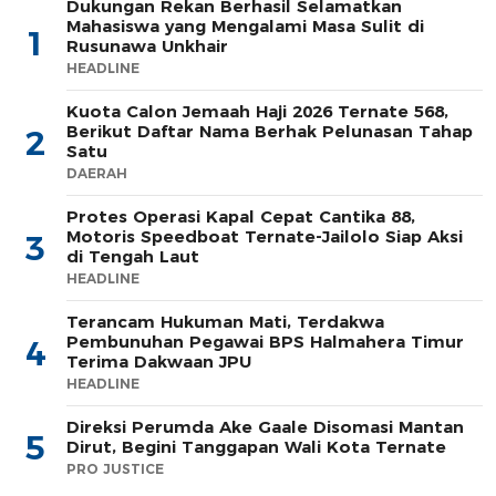
Dukungan Rekan Berhasil Selamatkan
Mahasiswa yang Mengalami Masa Sulit di
1
Rusunawa Unkhair
HEADLINE
Kuota Calon Jemaah Haji 2026 Ternate 568,
Berikut Daftar Nama Berhak Pelunasan Tahap
2
Satu
DAERAH
Protes Operasi Kapal Cepat Cantika 88,
Motoris Speedboat Ternate-Jailolo Siap Aksi
3
di Tengah Laut
HEADLINE
Terancam Hukuman Mati, Terdakwa
Pembunuhan Pegawai BPS Halmahera Timur
4
Terima Dakwaan JPU
HEADLINE
Direksi Perumda Ake Gaale Disomasi Mantan
5
Dirut, Begini Tanggapan Wali Kota Ternate
PRO JUSTICE