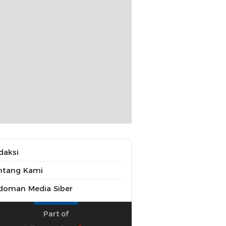
daksi
ntang Kami
doman Media Siber
Part of