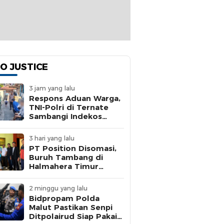
O JUSTICE
3 jam yang lalu
Respons Aduan Warga,
TNI-Polri di Ternate
Sambangi Indekos
Bermasalah
3 hari yang lalu
PT Position Disomasi,
Buruh Tambang di
Halmahera Timur
Dipaksa Kerja 15 Jam
Tanpa BPJS
2 minggu yang lalu
Bidpropam Polda
Malut Pastikan Senpi
Ditpolairud Siap Pakai