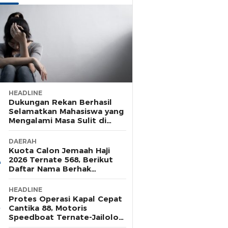
HEADLINE
Dukungan Rekan Berhasil
Selamatkan Mahasiswa yang
Mengalami Masa Sulit di
Rusunawa Unkhair
DAERAH
Kuota Calon Jemaah Haji
2026 Ternate 568, Berikut
Daftar Nama Berhak
Pelunasan Tahap Satu
HEADLINE
Protes Operasi Kapal Cepat
Cantika 88, Motoris
Speedboat Ternate-Jailolo
Siap Aksi di Tengah Laut