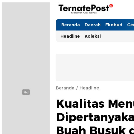
TernatePost.id
merawat akal sehat
Beranda
Daerah
Ekobud
Ge
Headline
Koleksi
Beranda
Headline
Kualitas Men
Dipertanyaka
Buah Busuk 