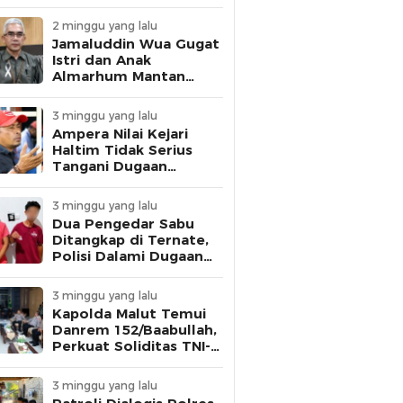
dan Personel Disiplin
2 minggu yang lalu
Jamaluddin Wua Gugat
Istri dan Anak
Almarhum Mantan
Gubernur Malut,
Tuntut Pelunasan
3 minggu yang lalu
Utang Rp1 Miliar
Ampera Nilai Kejari
Haltim Tidak Serius
Tangani Dugaan
Korupsi, Ancam Gelar
Aksi Besar
3 minggu yang lalu
Dua Pengedar Sabu
Ditangkap di Ternate,
Polisi Dalami Dugaan
Keterlibatan Warga
Binaan Lapas
3 minggu yang lalu
Kapolda Malut Temui
Danrem 152/Baabullah,
Perkuat Soliditas TNI-
Polri Jaga Keamanan
Daerah
3 minggu yang lalu