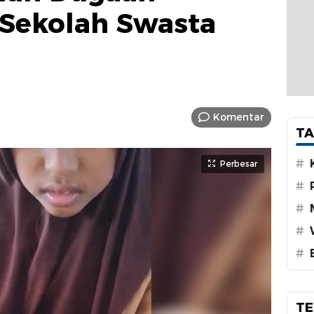
 Sekolah Swasta
Komentar
TA
#
Perbesar
#
#
#
#
TE