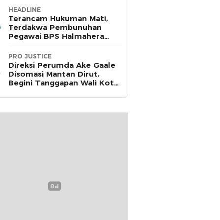
HEADLINE
Terancam Hukuman Mati,
Terdakwa Pembunuhan
Pegawai BPS Halmahera
Timur Terima Dakwaan JPU
PRO JUSTICE
Direksi Perumda Ake Gaale
Disomasi Mantan Dirut,
Begini Tanggapan Wali Kota
Ternate